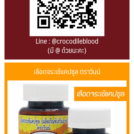
Line : @crocodileblood
(มี @ ด้วยนะคะ)
เลือดจระเข้แคปซูล ตราวินน์