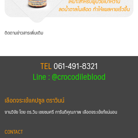
ติดตามข่าวสารเพิ่มเติม
TEL
061-491-8321
Line : @crocodileblood
เลือดจระเข้แคปซูล ตราวินน์
งานวิจัย โดย ดร.วิน เชยชมศรี การันตีคุณภาพ เลือดจระเข้แท้แน่นอน
CONTACT