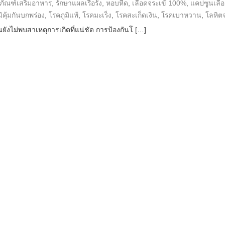
ตภัณฑ์เสริมอาหาร
,
รักษาแผลเรื้อรัง
,
หอบหืด
,
เลือดจระเข้ 100%
,
แคปซูนเลื
ิคุ้มกันบกพร่อง
,
โรคภูมิแพ้
,
โรคมะเร็ง
,
โรคสะเก็ดเงิน
,
โรคเบาหวาน
,
โลหิต
นยังไม่พบสาเหตุการเกิดที่แน่ชัด การป้องกันโ […]