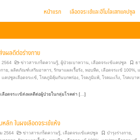
หน้าแรก
เลือดจระเข้และฮีโมไลเสทแคปซูล
้ส่งผลดีต่อร่างกาย
น 2564
ข่าวสารเกร็ดความรู้
,
ผู้ป่วยเบาหวาน
,
เลือดจระเข้แคปซูล
ธา
างกาย
,
ผลิตภัณฑ์เสริมอาหาร
,
รักษาแผลเรื้อรัง
,
หอบหืด
,
เลือดจระเข้ 100%
,
แ
,
แคปซูลเลือดจระเข้
,
โรคภูมิคุ้มกันบกพร่อง
,
โรคภูมิแพ้
,
โรคมะเร็ง
,
โรคเบาห
้เลือดจระเข้ส่งผลดีต่อผู้ป่วยในกลุ่มโรคต่า […]
หลัก ในผงเลือดจระเข้แห้ง
คม 2564
ข่าวสารเกร็ดความรู้
,
เลือดจระเข้แคปซูล
บำรุงร่างกาย
,