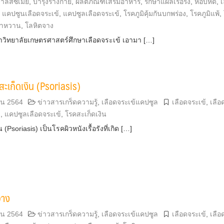
าลัสซีเมีย
,
บำรุงร่างกาย
,
ผลิตภัณฑ์เสริมอาหาร
,
รักษาแผลเรื้อรัง
,
หอบหืด
,
เ
,
แคปซูนเลือดจระเข้
,
แคปซูลเลือดจระเข้
,
โรคภูมิคุ้มกันบกพร่อง
,
โรคภูมิแพ้
,
บาหวาน
,
โลหิตจาง
หาวิทยาลัยเกษตรศาสตร์ศึกษาเลือดจระเข้ เอามา […]
สะเก็ดเงิน (Psoriasis)
ยน 2564
ข่าวสารเกร็ดความรู้
,
เลือดจระเข้แคปซูล
เลือดจระเข้
,
เลือ
ล
,
แคปซูลเลือดจระเข้
,
โรคสะเก็ดเงิน
 (Psoriasis) เป็นโรคผิวหนังเรื้อรังที่เกิด […]
จาง
ยน 2564
ข่าวสารเกร็ดความรู้
,
เลือดจระเข้แคปซูล
เลือดจระเข้
,
เลือ