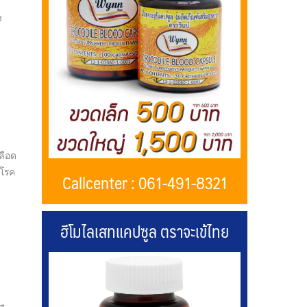
ง
ลือด
โรค
Callcenter : 061-491-8321
ฮีโมไลเสทแคปซูล ตราจะเข้ไทย