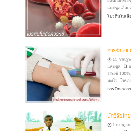
ผลิตภัณฑ์เส
แคปซูลเลือดจ
โปรตีนในเลื
การรักษาแ
11 กรกฎา
แคปซูล
ธ
จระเข้ 100%
มะเร็ง
,
โรคเ
การรักษาภาว
นักวิจัยไทย
1 กรกฎาค