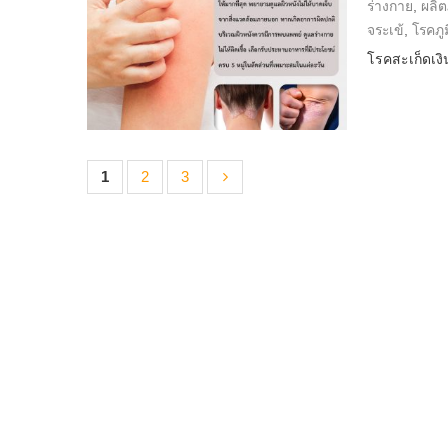
ร่างกาย
,
ผลิ
จระเข้
,
โรคภูม
โรคสะเก็ดเงิ
1
2
3