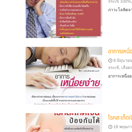
จระเข้ 100%
ภาวะโลหิตจาง
อาการเหนื่
8 มิถุนาย
จระเข้
,
เลือด
อาการเหนื่อย
โรคสะเก็ดเง
18 พฤษภา