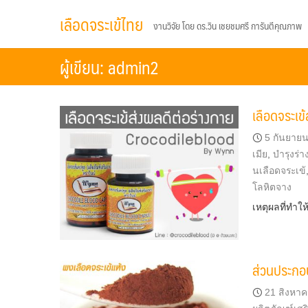
Skip
เลือดจระเข้ไทย
งานวิจัย โดย ดร.วิน เชยชมศรี การันตีคุณภาพ
to
content
ผู้เขียน:
admin2
เลือดจระเข
5 กันยาย
เมีย
,
บำรุงร่
นเลือดจระเข้
โลหิตจาง
เหตุผลที่ทำให
ส่วนประกอบ
21 สิงหา