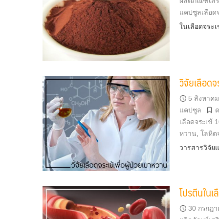
ผลิตภัณฑ์เส
แคปซูลเลือดจ
ในเลือดจระเ
วิจัยเลือดจ
5 สิงหาค
แคปซูล
ด
เลือดจระเข้ 
หวาน
,
โลหิต
วารสารวิจัยแ
โปรตีนในเล
30 กรกฎา