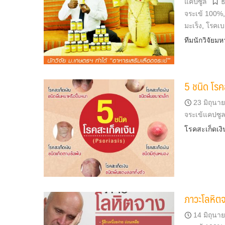
แคปซูล
ธ
จระเข้ 100%
มะเร็ง
,
โรคเ
ทีมนักวิจัยม
5 ชนิด โรค
23 มิถุนา
จระเข้แคปซู
โรคสะเก็ดเงิน
ภาวะโลหิต
14 มิถุนา