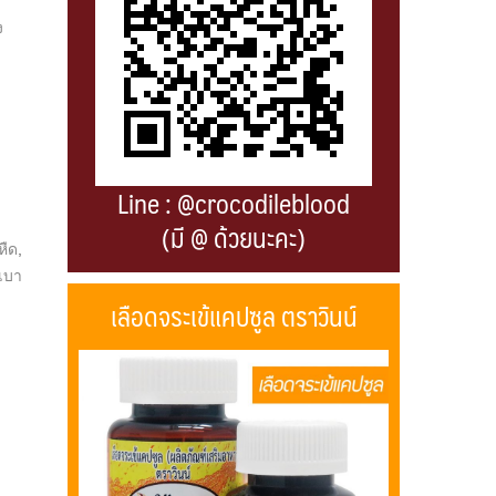
ง
Line : @crocodileblood
(มี @ ด้วยนะคะ)
หืด
,
เบา
เลือดจระเข้แคปซูล ตราวินน์