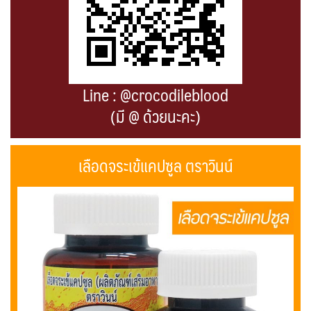
Line : @crocodileblood
(มี @ ด้วยนะคะ)
เลือดจระเข้แคปซูล ตราวินน์