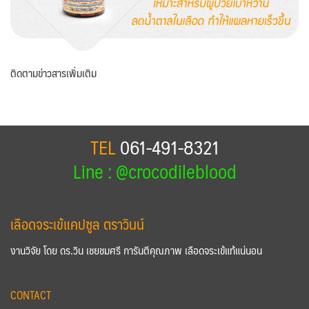
ติดตามข่าวสารเพิ่มเติม
TEL
061-491-8321
Line : @crocodileblood
เลือดจระเข้แคปซูล ตราวินน์
งานวิจัย โดย ดร.วิน เชยชมศรี การันตีคุณภาพ เลือดจระเข้แท้แน่นอน
CONTACT