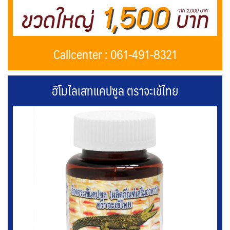
Callcenter : 061-491-8321
ฮีโมไลเสทแคปซูล ตราจะเข้ไทย