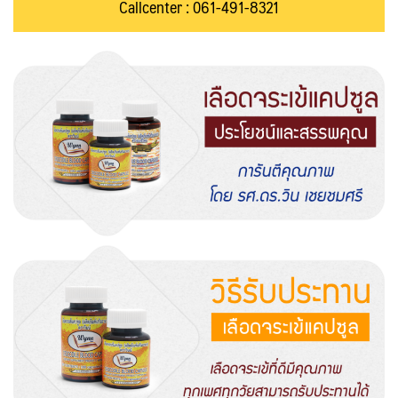
Callcenter : 061-491-8321