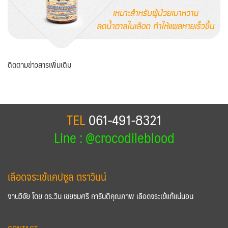
ติดตามข่าวสารเพิ่มเติม
TEL
061-491-8321
Line : @crocodileblood
เลือดจระเข้แคปซูล ตราวินน์
งานวิจัย โดย ดร.วิน เชยชมศรี การันตีคุณภาพ เลือดจระเข้แท้แน่นอน