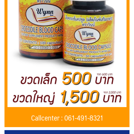
Callcenter : 061-491-8321