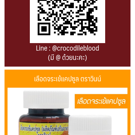
Line : @crocodileblood
(มี @ ด้วยนะคะ)
เลือดจระเข้แคปซูล ตราวินน์