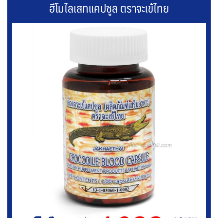
ฮีโมไลเสทแคปซูล ตราจะเข้ไทย