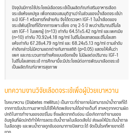
ปัจจุบันมีการใช้ประโยชน์เลือดจระเข้เป็นผลิตภัณฑ์เสริมอาหารเลือด
จระเข้แห้งแคปซูล เพื่อทดสอบสมมุติฐานว่าในส่วนของน้ำเลือดจระเข้น่า
จะมี IGF-1 หรือสารที่คล้ายกัน จึงได้ตรวจหา IGF-1 ในน้ำเลือดของ
จระเข้พันธุ์ไทยที่ได้จากการเพาะเลี้ยง อายุ 2-5 ปี พบว่าปริมาณฮีโมไล
เสท IGF-1 ในเพศผู้ (n=13) เท่ากับ 64.51±5.42 ng/ml และเพศเมีย
(n=10) เท่ากับ 70.92±4.18 ng/ml ในฮีโมไลเสทสดและฮีโมไลเสท
แห้งเท่ากับ 67.28±4.79 ng/ml และ 68.24±5.13 ng/ml ตามลำดับ
ค่าดังกล่าวไม่มีความแตกต่างกันทางสถิติ (p>0.05) แสดงให้เห็นว่า
เพศ และกระบวนการทำแห้งแบบเยือกแข็ง ไม่มีผลต่อปริมาณ IGF-1
ในฮีโมไลเสทจระเข้ การศึกษานี้จะมีประโยชน์ต่อการพัฒนาเลือดจระเข้
เป็นผลิตภัณฑ์อาหารสุขภาพ
บทความงานวิจัยเลือดจระเข้เพื่อผู้ป่วยเบาหวาน
โรคเบาหวาน (Diabetes mellitus) เป็นภาวะที่ร่างกายไม่สามารถนำน้ำตาลที่ได้
จากการรับประทานอาหารไปใช้ให้เกิดพลังงานได้อย่างเต็มที่ สาเหตุจากความผิด
ปกติในการทำงานของฮอร์โมน ซึ่งผลิตจากตับอ่อน เมื่อเกิดการทำงานของ
อินซูลินที่ผิดปกติทำให้การลดระดับน้ำตาลในเลือดเสียไป ส่งผลให้มีระดับน้ำตาล
ในเลือดสูง และพบน้ำตาลถูกขับออกมาทางปัสสาวะได้ จัดเป็นโรคที่หายขาดได้
ยาก