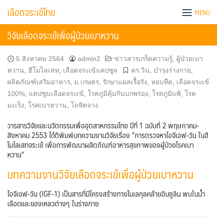
Skip
เลือดจระเข้ไทย
MENU
to
content
วิจัยเลือดจระเข้เพื่อผู้ป่วยเบาหวาน
5 สิงหาคม 2564
admin2
ข่าวสารเกร็ดความรู้
,
ผู้ป่วยเบา
หวาน
,
ฮีโมไลเสท
,
เลือดจระเข้แคปซูล
ดร.วิน
,
บำรุงร่างกาย
,
ผลิตภัณฑ์เสริมอาหาร
,
ม.เกษตร
,
รักษาแผลเรื้อรัง
,
หอบหืด
,
เลือดจระเข้
100%
,
แคปซูนเลือดจระเข้
,
โรคภูมิคุ้มกันบกพร่อง
,
โรคภูมิแพ้
,
โรค
มะเร็ง
,
โรคเบาหวาน
,
โลหิตจาง
วารสารวิจัยและนวัตกรรมเพื่ออุตสาหกรรมไทย ปีที่ 1 ฉบับที่ 2 พฤษภาคม-
สิงหาคม 2553 ได้ตีพิมพ์บทความงานวิจัยเรื่อง “การตรวจหาไอจีเอฟ-วัน ในฮี
โมไลเสทจระเข้ เพื่อการพัฒนาผลิตภัณฑ์อาหารสุขภาพของผู้ป่วยโรคเบา
หวาน”
บทความงานวิจัยเลือดจระเข้เพื่อผู้ป่วยเบาหวาน
ไอจีเอฟ-วัน (IGF-1)
เป็นสารที่มีโครงสร้างทางโมเลกุลคล้ายอินซูลิน พบในน้ำ
เลือดและของเหลวต่างๆ ในร่างกาย