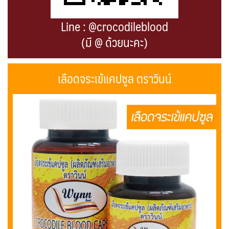
Line : @crocodileblood
(มี @ ด้วยนะคะ)
เลือดจระเข้แคปซูล ตราวินน์