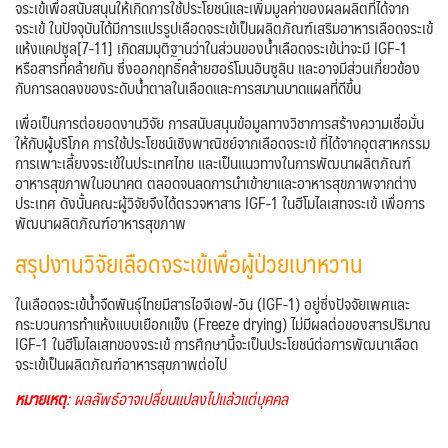
จระเข้เพื่อสนับสนุนให้เกิดการใช้ประโยชน์และเพิ่มมูลค่าของผลผลิตที่ได้จาก
จระเข้ ในปัจจุบันได้มีการแปรรูปเลือดจระเข้เป็นผลิตภัณฑ์เสริมอาหารเลือดจระเข้
แห้งแคปซูล[7-11] เกิดสมมุติฐานว่าในส่วนของน้ำเลือดจระเข้น่าจะมี IGF-1
หรือสารที่คล้ายกัน ซึ่งออกฤทธิ์คล้ายฮอร์โมนอินซูลิน และอาจมีส่วนเกี่ยวข้อง
กับการลดลงของระดับน้ำตาลในเลือดและการสมานบาดแผลที่ดีขึ้น
เพื่อเป็นการต่อยอดงานวิจัย การสนับสนุนข้อมูลทางวิชาการสร้างความเชื่อมั่น
ให้กับผู้บริโภค การใช้ประโยชน์เชิงพาณิชย์จากเลือดจระเข้ ที่ได้จากอุตสาหกรรม
การเพาะเลี้ยงจระเข้ในประเทศไทย และเป็นแนวทางในการพัฒนาผลิตภัณฑ์
อาหารสุขภาพในอนาคต ตลอดจนลดการนำเข้ายาและอาหารสุขภาพจากต่าง
ประเทศ ดังนั้นคณะผู้วิจัยจึงได้ตรวจหาสาร IGF-1 ในฮีโมไลเสทจระเข้ เพื่อการ
พัฒนาผลิตภัณฑ์อาหารสุขภาพ
สรุปงานวิจัยเลือดจระเข้เพื่อผู้ป่วยเบาหวาน
ในเลือดจระเข้น้ำจืดพันธุ์ไทยมีสารไอจีเอฟ-วัน (IGF-1) อยู่ซึ่งปัจจัยเพศและ
กระบวนการทำแห้งแบบเยือกแข็ง (Freeze drying) ไม่มีผลต่อของสารปริมาณ
IGF-1 ในฮีโมไลเสทของจระเข้ การศึกษานี้จะเป็นประโยชน์ต่อการพัฒนาเลือด
จระเข้เป็นผลิตภัณฑ์อาหารสุขภาพต่อไป
หมายเหตุ
: ผลลัพธ์อาจเปลี่ยนแปลงไปแล้วแต่บุคคล