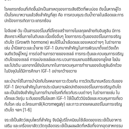
โรคแทรกซ้อนที่เกิดขึ้นมักเป็นสาเหตุของการเสียชีวิตที่พบบ่อย ดังนั้นหากผู้ใด
เป็นโรคเบาหวานแล้วสิ่งสำคัญที่สุด คือ การควบคุมระดับน้ำตาลในเลือดและการ
ปกป้องการเกิดภาวะแทรกซ้อน
ไอจีเอฟ-วัน เป็นสารฮอร์โมนที่มีโครงสร้างทางโมเลกุลคล้ายกับอินซูลิน มีการ
สังเคราะห์ขึ้นภายในตับและเนื้อเยื่ออื่นๆ โดยการกระตุ้นของฮอร์โมนการเจริญ
เติบโต (Growth hormone) พบได้ในน้ำเลือดและของเหลวต่างๆ ในร่างกาย
เช่น น้ำปัสสาวะและน้ำลาย IGF-1 มีบทบาทสำคัญในการพัฒนาตั้งแต่วัยเด็ก
จนถึงวัยผู้ใหญ่ การต่อต้านการตายของเซลล์ การกระตุ้นและควบคุมการเจริญ
เติบโตของเซลล์ การแบ่งเซลล์และกระบวนการเมแทบอลิซึมของกลูโคส ไขมัน
และโปรตีน นอกจากนี้ยังมีบทบาทในการควบคุมการทำงานของอินซูลินอีกด้วย
ในปัจจุบันได้มีการศึกษา IGF-1 อย่างกว้างขวาง
และนำมาใช้ในการบำบัดกับโรคหลายภาวะด้วยกัน การวัดปริมาณหรือระดับของ
IGF-1 มีความสำคัญในการประเมินความผิดปกติของฮอร์โมนการเจริญเติบโต
และเป็นปัจจัยสำคัญในการทำนายโรคที่เกี่ยวกับระบบต่างๆ ในร่างกายเช่น ใน
เด็กและวัยรุ่น ระดับของฮีโมไลเสท IGF-1 ใช้เป็นตัววินิจฉัยและควบคุมการเกี่ยว
กับโรค เช่น อะโครเมกาลี(Acromegaly) และภาวะขาดแคลนฮอร์โมนการเจริญ
เติบโต ฯลฯ [1-6]
จระเข้เป็นสัตว์สมุนไพรที่สำคัญ จึงมีผู้บริโภคนิยมใช้เลือดของจระเข้เป็นอาหาร
เสริม และเครื่องยาสัตววัตถุเลือดจระเข้เป็นผลผลิตที่เหลือทิ้งจากอุตสาหกรรม